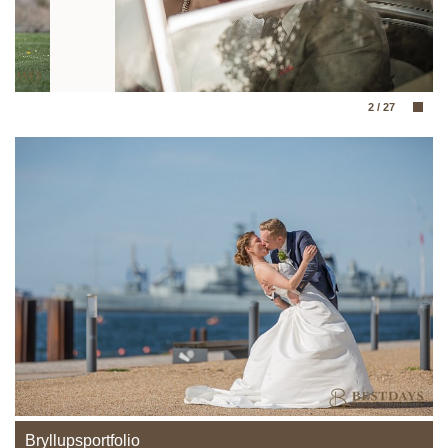
2
/
27
Bryllupsportfolio